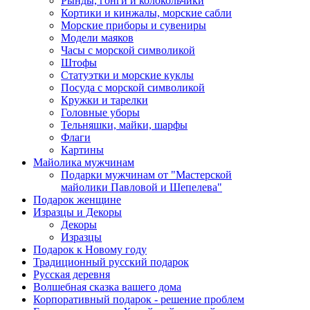
Рынды, гонги и колокольчики
Кортики и кинжалы, морские сабли
Морские приборы и сувениры
Модели маяков
Часы с морской символикой
Штофы
Статуэтки и морские куклы
Посуда с морской символикой
Кружки и тарелки
Головные уборы
Тельняшки, майки, шарфы
Флаги
Картины
Майолика мужчинам
Подарки мужчинам от "Мастерской
майолики Павловой и Шепелева"
Подарок женщине
Изразцы и Декоры
Декоры
Изразцы
Подарок к Новому году
Традиционный русский подарок
Русская деревня
Волшебная сказка вашего дома
Корпоративный подарок - решение проблем