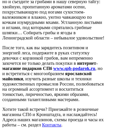
но и съездите за грибами в нашу северную тайгу:
хвойную, пропитанную ароматами осени,
похрустывающую под ногами сухостоем-
валежником и влажно, уютно чавкающую по
кочкам изумрудными мхами. Устланную листьями
и иглами, под которыми спрятались грибные
шляпки… Собирать грибы и ягоды в
Ленинградской области – небывалое удовольствие!
После того, как вы зарядитесь позитивом и
энергией леса, подержите в руках статуэтку
девочки с корзинкой грибов, вам непременно
захочется не только делать покупки в
интернет-
магазине подарков СПб
www.spb-podarok.ru
, но
и встретиться с многообразием
ярославской
майолики
, изучить разные школы и техники
художественных промыслов России, полюбоваться
на огромный ассортимент и восхититься
тонкостью, лиричностью, яркими образами,
созданными талантливыми мастерами.
Хотите такой встречи? Приезжайте в розничные
магазины СПб и Кронштадта, и наслаждайтесь!
Адреса наших магазинов, схемы проезда и часы их
работы – см. раздел
Контакты
.