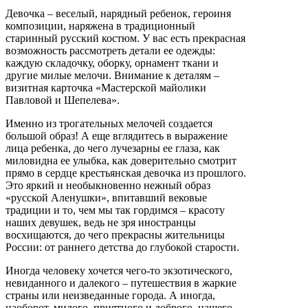
Девочка – веселый, нарядный ребенок, героиня
композиции, наряжена в традиционный
старинный русский костюм. У вас есть прекрасная
возможность рассмотреть детали ее одежды:
каждую складочку, оборку, орнамент ткани и
другие милые мелочи. Внимание к деталям –
визитная карточка «Мастерской майолики
Павловой и Шепелева».
Именно из трогательных мелочей создается
большой образ! А еще вглядитесь в выражение
лица ребенка, до чего лучезарны ее глаза, как
миловидна ее улыбка, как доверительно смотрит
прямо в сердце крестьянская девочка из прошлого.
Это яркий и необыкновенно нежный образ
«русской Аленушки», впитавший вековые
традиции и то, чем мы так гордимся – красоту
наших девушек, ведь не зря иностранцы
восхищаются, до чего прекрасны жительницы
России: от раннего детства до глубокой старости.
Иногда человеку хочется чего-то экзотического,
невиданного и далекого – путешествия в жаркие
страны или неизведанные города. А иногда,
наоборот, милого, приятного и доброго, нашего,