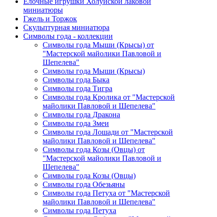
Елочные игрушки Холуйской лаковой
миниатюры
Гжель и Торжок
Скульптурная миниатюра
Символы года - коллекции
Символы года Мыши (Крысы) от
"Мастерской майолики Павловой и
Шепелева"
Символы года Мыши (Крысы)
Символы года Быка
Символы года Тигра
Символы года Кролика от "Мастерской
майолики Павловой и Шепелева"
Символы года Дракона
Символы года Змеи
Символы года Лошади от "Мастерской
майолики Павловой и Шепелева"
Символы года Козы (Овцы) от
"Мастерской майолики Павловой и
Шепелева"
Символы года Козы (Овцы)
Символы года Обезьяны
Символы года Петуха от "Мастерской
майолики Павловой и Шепелева"
Символы года Петуха