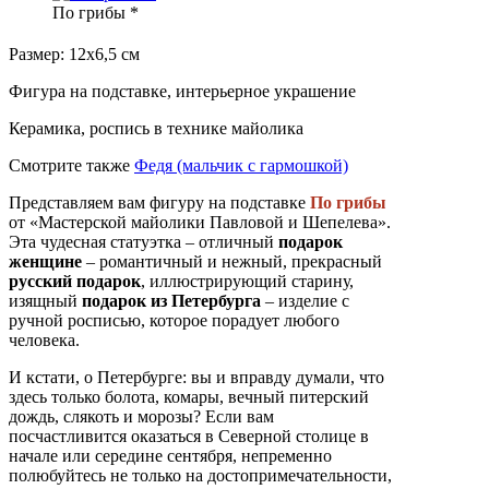
По грибы *
Размер: 12х6,5 см
Фигура на подставке, интерьерное украшение
Керамика, роспись в технике майолика
Смотрите также
Федя (мальчик с гармошкой)
Представляем вам фигуру на подставке
По грибы
от «Мастерской майолики Павловой и Шепелева».
Эта чудесная статуэтка – отличный
подарок
женщине
– романтичный и нежный, прекрасный
русский подарок
, иллюстрирующий старину,
изящный
подарок из Петербурга
– изделие с
ручной росписью, которое порадует любого
человека.
И кстати, о Петербурге: вы и вправду думали, что
здесь только болота, комары, вечный питерский
дождь, слякоть и морозы? Если вам
посчастливится оказаться в Северной столице в
начале или середине сентября, непременно
полюбуйтесь не только на достопримечательности,