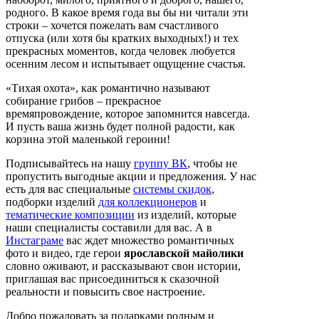
родного. В какое время года вы бы ни читали эти
строки – хочется пожелать вам счастливого
отпуска (или хотя бы кратких выходных!) и тех
прекрасных моментов, когда человек любуется
осенним лесом и испытывает ощущение счастья.
«Тихая охота», как романтично называют
собирание грибов – прекрасное
времяпровождение, которое запомнится навсегда.
И пусть ваша жизнь будет полной радости, как
корзина этой маленькой героини!
Подписывайтесь на нашу
группу ВК
, чтобы не
пропустить выгодные акции и предложения. У нас
есть для вас специальные
системы скидок
,
подборки изделий
для коллекционеров
и
тематические композиции
из изделий, которые
наши специалисты составили для вас. А в
Инстаграме
вас ждет множество романтичных
фото и видео, где герои
ярославской майолики
словно оживают, и рассказывают свои истории,
приглашая вас присоединиться к сказочной
реальности и повысить свое настроение.
Добро пожаловать за подарками родным и