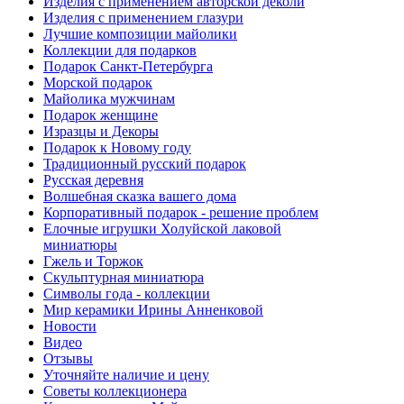
Изделия с применением авторской деколи
Изделия с применением глазури
Лучшие композиции майолики
Коллекции для подарков
Подарок Санкт-Петербурга
Морской подарок
Майолика мужчинам
Подарок женщине
Изразцы и Декоры
Подарок к Новому году
Традиционный русский подарок
Русская деревня
Волшебная сказка вашего дома
Корпоративный подарок - решение проблем
Елочные игрушки Холуйской лаковой
миниатюры
Гжель и Торжок
Скульптурная миниатюра
Символы года - коллекции
Мир керамики Ирины Анненковой
Новости
Видео
Отзывы
Уточняйте наличие и цену
Советы коллекционера