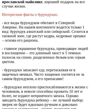
ярославской майолике
, хороший подарок на все
случаи жизни.
Интересные факты о бурундуках:
- все виды бурундуков обитают в Северной
Америке. На нашем континенте водится только 1
вид: бурундук азиатский или сибирский. Селится в
таежной зоне, где растут кедры, кедровые орешки
– основа его рациона.
- главное украшение бурундука, приводящее людей
в восхищение – это длинный хвост и 5 темных
полосок на спине, разделенных белым или серым
цветом.
- бурундуки запасают еду, перетаскивая ее в
защечных мешках. Часто хищники охотятся не за
самим бурундуком, а его припасами!
- бурундуки неплохо приспосабливаются к жизни с
человеком, в неволе способны прожить 10 лет и
более, не издают неприятного запаха. Однако
заводить бурундука ребенку – не лучший выбор:
зверек не будет идеально ручным и довольно
сложен в содержании - скорее, подходит для