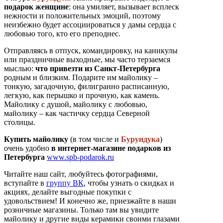
подарок женщине
: она умиляет, вызывает всплеск
нежности и положительных эмоций, поэтому
неизбежно будет ассоциироваться у дамы сердца с
любовью того, кто его преподнес.
Отправляясь в отпуск, командировку, на каникулы
или праздничные выходные, мы часто терзаемся
мыслью:
что привезти из Санкт-Петербурга
родным и близким. Подарите им майолику –
тонкую, загадочную, филигранно расписанную,
легкую, как перышко и прочную, как камень.
Майолику с душой, майолику с любовью,
майолику – как частичку сердца Северной
столицы.
Купить майолику
(в том числе и
Бурундука
)
очень удобно
в интернет-магазине подарков из
Петербурга
www.spb-podarok.ru
Читайте наш сайт, любуйтесь фотографиями,
вступайте в
группу ВК
, чтобы узнать о скидках и
акциях, делайте выгодные покупки с
удовольствием! И конечно же, приезжайте в наши
розничные магазины. Только там вы увидите
майолику и другие виды керамики своими глазами