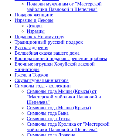
Подарки мужчинам от "Мастерской
майолики Павловой и Шепелева"
Подарок женщине
Изразцы и Декоры
Декоры
Изразцы
Подарок к Новому году
Традиционный русский подарок
Русская деревня
Волшебная сказка вашего дома
Корпоративный подарок - решение проблем
Елочные игрушки Холуйской лаковой
миниатюры
Гжель и Торжок
Скульптурная миниатюра
Символы года - коллекции
Символы года Мыши (Крысы) от
"Мастерской майолики Павловой и
Шепелева"
Символы года Мыши (Крысы)
Символы года Быка
Символы года Тигра
Символы года Кролика от "Мастерской
майолики Павловой и Шепелева"
Символы года Дракона