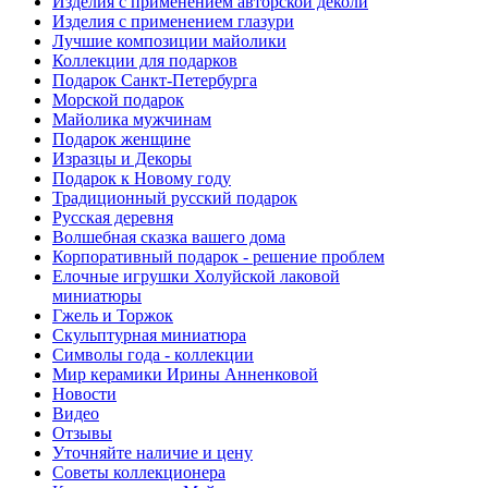
Изделия с применением авторской деколи
Изделия с применением глазури
Лучшие композиции майолики
Коллекции для подарков
Подарок Санкт-Петербурга
Морской подарок
Майолика мужчинам
Подарок женщине
Изразцы и Декоры
Подарок к Новому году
Традиционный русский подарок
Русская деревня
Волшебная сказка вашего дома
Корпоративный подарок - решение проблем
Елочные игрушки Холуйской лаковой
миниатюры
Гжель и Торжок
Скульптурная миниатюра
Символы года - коллекции
Мир керамики Ирины Анненковой
Новости
Видео
Отзывы
Уточняйте наличие и цену
Советы коллекционера