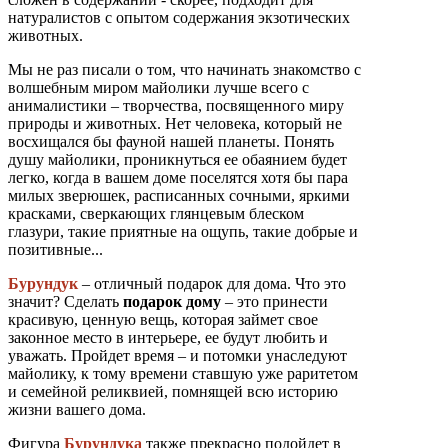
натуралистов с опытом содержания экзотических
животных.
Мы не раз писали о том, что начинать знакомство с
волшебным миром майолики лучше всего с
анималистики – творчества, посвященного миру
природы и животных. Нет человека, который не
восхищался бы фауной нашей планеты. Понять
душу майолики, проникнуться ее обаянием будет
легко, когда в вашем доме поселятся хотя бы пара
милых зверюшек, расписанных сочными, яркими
красками, сверкающих глянцевым блеском
глазури, такие приятные на ощупь, такие добрые и
позитивные...
Бурундук
– отличный подарок для дома. Что это
значит? Сделать
подарок дому
– это принести
красивую, ценную вещь, которая займет свое
законное место в интерьере, ее будут любить и
уважать. Пройдет время – и потомки унаследуют
майолику, к тому времени ставшую уже раритетом
и семейной реликвией, помнящей всю историю
жизни вашего дома.
Фигура
Бурундука
также прекрасно подойдет в