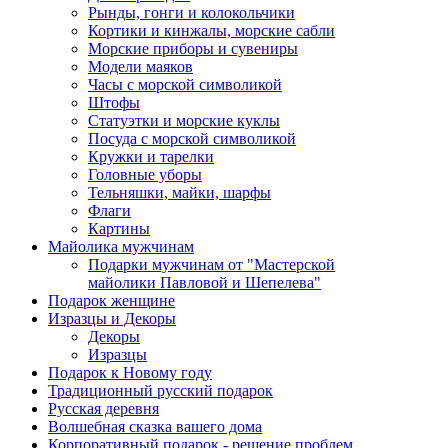
Рынды, гонги и колокольчики
Кортики и кинжалы, морские сабли
Морские приборы и сувениры
Модели маяков
Часы с морской символикой
Штофы
Статуэтки и морские куклы
Посуда с морской символикой
Кружки и тарелки
Головные уборы
Тельняшки, майки, шарфы
Флаги
Картины
Майолика мужчинам
Подарки мужчинам от "Мастерской
майолики Павловой и Шепелева"
Подарок женщине
Изразцы и Декоры
Декоры
Изразцы
Подарок к Новому году
Традиционный русский подарок
Русская деревня
Волшебная сказка вашего дома
Корпоративный подарок - решение проблем