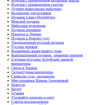
Изделия с применением авторской деколи
Изделия с применением глазури
Лучшие композиции майолики
Коллекции для подарков
Подарок Санкт-Петербурга
Морской подарок
Майолика мужчинам
Подарок женщине
Изразцы и Декоры
Подарок к Новому году
Традиционный русский подарок
Русская деревня
Волшебная сказка вашего дома
Корпоративный подарок - решение проблем
Елочные игрушки Холуйской лаковой
миниатюры
Гжель и Торжок
Скульптурная миниатюра
Символы года - коллекции
Мир керамики Ирины Анненковой
Новости
Видео
Отзывы
Уточняйте наличие и цену
Советы коллекционера