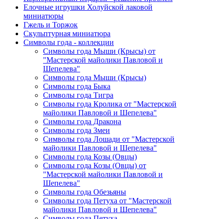
Елочные игрушки Холуйской лаковой
миниатюры
Гжель и Торжок
Скульптурная миниатюра
Символы года - коллекции
Символы года Мыши (Крысы) от
"Мастерской майолики Павловой и
Шепелева"
Символы года Мыши (Крысы)
Символы года Быка
Символы года Тигра
Символы года Кролика от "Мастерской
майолики Павловой и Шепелева"
Символы года Дракона
Символы года Змеи
Символы года Лошади от "Мастерской
майолики Павловой и Шепелева"
Символы года Козы (Овцы)
Символы года Козы (Овцы) от
"Мастерской майолики Павловой и
Шепелева"
Символы года Обезьяны
Символы года Петуха от "Мастерской
майолики Павловой и Шепелева"
Символы года Петуха