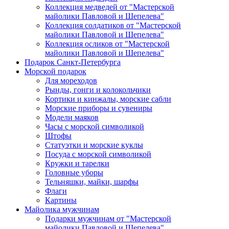
Коллекция медведей от "Мастерской
майолики Павловой и Шепелева"
Коллекция солдатиков от "Мастерской
майолики Павловой и Шепелева"
Коллекция осликов от "Мастерской
майолики Павловой и Шепелева"
Подарок Санкт-Петербурга
Морской подарок
Для мореходов
Рынды, гонги и колокольчики
Кортики и кинжалы, морские сабли
Морские приборы и сувениры
Модели маяков
Часы с морской символикой
Штофы
Статуэтки и морские куклы
Посуда с морской символикой
Кружки и тарелки
Головные уборы
Тельняшки, майки, шарфы
Флаги
Картины
Майолика мужчинам
Подарки мужчинам от "Мастерской
майолики Павловой и Шепелева"