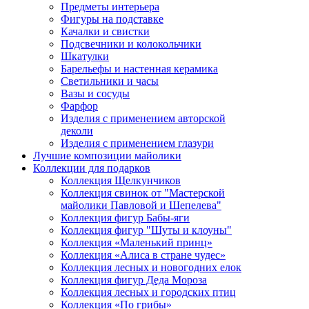
Предметы интерьера
Фигуры на подставке
Качалки и свистки
Подсвечники и колокольчики
Шкатулки
Барельефы и настенная керамика
Светильники и часы
Вазы и сосуды
Фарфор
Изделия с применением авторской
деколи
Изделия с применением глазури
Лучшие композиции майолики
Коллекции для подарков
Коллекция Щелкунчиков
Коллекция свинок от "Мастерской
майолики Павловой и Шепелева"
Коллекция фигур Бабы-яги
Коллекция фигур "Шуты и клоуны"
Коллекция «Маленький принц»
Коллекция «Алиса в стране чудес»
Коллекция лесных и новогодних елок
Коллекция фигур Деда Мороза
Коллекция лесных и городских птиц
Коллекция «По грибы»