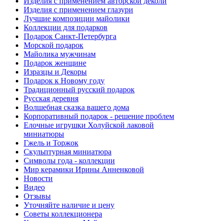
Изделия с применением авторской деколи
Изделия с применением глазури
Лучшие композиции майолики
Коллекции для подарков
Подарок Санкт-Петербурга
Морской подарок
Майолика мужчинам
Подарок женщине
Изразцы и Декоры
Подарок к Новому году
Традиционный русский подарок
Русская деревня
Волшебная сказка вашего дома
Корпоративный подарок - решение проблем
Елочные игрушки Холуйской лаковой
миниатюры
Гжель и Торжок
Скульптурная миниатюра
Символы года - коллекции
Мир керамики Ирины Анненковой
Новости
Видео
Отзывы
Уточняйте наличие и цену
Советы коллекционера