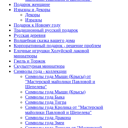
Подарок женщине
Изразцы и Декоры
Декоры
Изразцы
Подарок к Новому году
Традиционный русский подарок
Русская деревня
Волшебная сказка вашего дома
Корпоративный подарок - решение проблем
Елочные игрушки Холуйской лаковой
миниатюры
Гжель и Торжок
Скульптурная миниатюра
Символы года - коллекции
Символы года Мыши (Крысы) от
"Мастерской майолики Павловой и
Шепелева"
Символы года Мыши (Крысы)
Символы года Быка
Символы года Тигра
Символы года Кролика от "Мастерской
майолики Павловой и Шепелева"
Символы года Дракона
Символы года Змеи
Символы года Лошади от "Мастерской