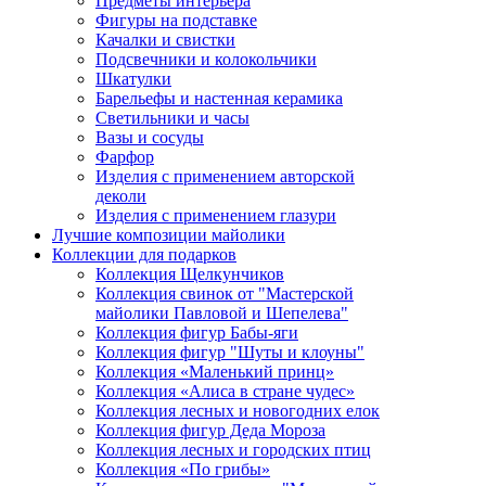
Предметы интерьера
Фигуры на подставке
Качалки и свистки
Подсвечники и колокольчики
Шкатулки
Барельефы и настенная керамика
Светильники и часы
Вазы и сосуды
Фарфор
Изделия с применением авторской
деколи
Изделия с применением глазури
Лучшие композиции майолики
Коллекции для подарков
Коллекция Щелкунчиков
Коллекция свинок от "Мастерской
майолики Павловой и Шепелева"
Коллекция фигур Бабы-яги
Коллекция фигур "Шуты и клоуны"
Коллекция «Маленький принц»
Коллекция «Алиса в стране чудес»
Коллекция лесных и новогодних елок
Коллекция фигур Деда Мороза
Коллекция лесных и городских птиц
Коллекция «По грибы»