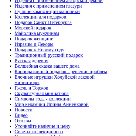
Изделия с применением авторской деколи
Изделия с применением глазури
Лучшие композиции майолики
Коллекции для подарков
Подарок Санкт-Петербурга
Морской подарок
Майолика мужчинам
Подарок женщине
Изразцы и Декоры
Подарок к Новому году
Традиционный русский подарок
Русская деревня
Волшебная сказка вашего дома
Корпоративный подарок - решение проблем
Елочные игрушки Холуйской лаковой
миниатюры
Гжель и Торжок
Скульптурная миниатюра
Символы года - коллекции
Мир керамики Ирины Анненковой
Новости
Видео
Отзывы
Уточняйте наличие и цену
Советы коллекционера