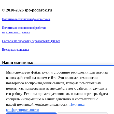
© 2010-2026 spb-podarok.ru
Политика в отношении файлов cookie
Политика в отношении обработки
персональных данных
Согласие на обработку персональных данных
Все права защищены
Наши магазины:
«Галерея майолики» - пр. Обуховской обороны, д. 105
Мы используем файлы куки и сторонние технологии для анализа
ДК им. Крупской, 1 этаж зал «Синий»
Магазин «Сувенир Кронштадта» - г. Кронштадт, ул. Петровская дом
ваших действий на нашем сайте. Это включает технологии
16/2
повторного воспроизведения сеансов, которые помогают нам
понять, как пользователи взаимодействуют с сайтом, и улучшить
Товар успешно добавлен в
его работу. Если вы примете условия, мы и наши партнеры будем
корзину!
собирать информацию о ваших действиях в соответствии с
нашей политикой конфиденциальности.
Политика
конфиденциальности
.