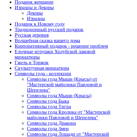
Подарок женщине
Изразцы и Декоры
Декоры
Изразцы
Подарок к Новому году
Традиционный русский подарок
Русская деревня
Волшебная сказка вашего дома
Корпоративный подарок - решение проблем
Елочные игрушки Холуйской лаковой
миниатюры
Гжель и Торжок
Скульптурная миниатюра
Символы года - коллекции
Символы года Мыши (Крысы) от
"Мастерской майолики Павловой и
Шепелева"
Символы года Мыши (Крысы)
Символы года Быка
Символы года Тигра
Символы года Кролика от "Мастерской
майолики Павловой и Шепелева"
Символы года Дракона
Символы года Змеи
Символы года Лошади от "Мастерской