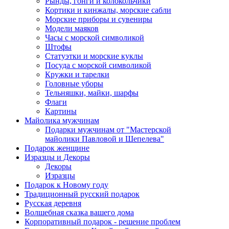
Рынды, гонги и колокольчики
Кортики и кинжалы, морские сабли
Морские приборы и сувениры
Модели маяков
Часы с морской символикой
Штофы
Статуэтки и морские куклы
Посуда с морской символикой
Кружки и тарелки
Головные уборы
Тельняшки, майки, шарфы
Флаги
Картины
Майолика мужчинам
Подарки мужчинам от "Мастерской
майолики Павловой и Шепелева"
Подарок женщине
Изразцы и Декоры
Декоры
Изразцы
Подарок к Новому году
Традиционный русский подарок
Русская деревня
Волшебная сказка вашего дома
Корпоративный подарок - решение проблем