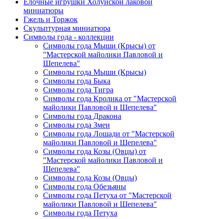
Елочные игрушки Холуйской лаковой
миниатюры
Гжель и Торжок
Скульптурная миниатюра
Символы года - коллекции
Символы года Мыши (Крысы) от
"Мастерской майолики Павловой и
Шепелева"
Символы года Мыши (Крысы)
Символы года Быка
Символы года Тигра
Символы года Кролика от "Мастерской
майолики Павловой и Шепелева"
Символы года Дракона
Символы года Змеи
Символы года Лошади от "Мастерской
майолики Павловой и Шепелева"
Символы года Козы (Овцы) от
"Мастерской майолики Павловой и
Шепелева"
Символы года Козы (Овцы)
Символы года Обезьяны
Символы года Петуха от "Мастерской
майолики Павловой и Шепелева"
Символы года Петуха