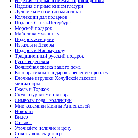
Изделия с применением авторской деколи
Изделия с применением глазури
Лучшие композиции майолики
Коллекции для подарков
Подарок Санкт-Петербурга
Морской подарок
Майолика мужчинам
Подарок женщине
Изразцы и Декоры
Подарок к Новому году
Традиционный русский подарок
Русская деревня
Волшебная сказка вашего дома
Корпоративный подарок - решение проблем
Елочные игрушки Холуйской лаковой
миниатюры
Гжель и Торжок
Скульптурная миниатюра
Символы года - коллекции
Мир керамики Ирины Анненковой
Новости
Видео
Отзывы
Уточняйте наличие и цену
Советы коллекционера