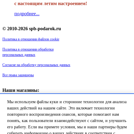
с настоящим летим настроением!
подробнее...
© 2010-2026 spb-podarok.ru
Политика в отношении файлов cookie
Политика в отношении обработки
персональных данных
Согласие на обработку персональных данных
Все права защищены
Наши магазины:
«Галерея майолики» - пр. Обуховской обороны, д. 105
Мы используем файлы куки и сторонние технологии для анализа
ДК им. Крупской, 1 этаж зал «Синий»
Магазин «Сувенир Кронштадта» - г. Кронштадт, ул. Петровская дом
ваших действий на нашем сайте. Это включает технологии
16/2
повторного воспроизведения сеансов, которые помогают нам
понять, как пользователи взаимодействуют с сайтом, и улучшить
Товар успешно добавлен в
его работу. Если вы примете условия, мы и наши партнеры будем
собирать информацию о ваших действиях в соответствии с