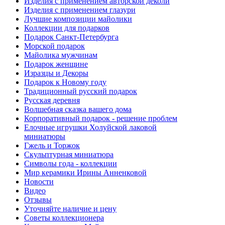
Изделия с применением авторской деколи
Изделия с применением глазури
Лучшие композиции майолики
Коллекции для подарков
Подарок Санкт-Петербурга
Морской подарок
Майолика мужчинам
Подарок женщине
Изразцы и Декоры
Подарок к Новому году
Традиционный русский подарок
Русская деревня
Волшебная сказка вашего дома
Корпоративный подарок - решение проблем
Елочные игрушки Холуйской лаковой
миниатюры
Гжель и Торжок
Скульптурная миниатюра
Символы года - коллекции
Мир керамики Ирины Анненковой
Новости
Видео
Отзывы
Уточняйте наличие и цену
Советы коллекционера