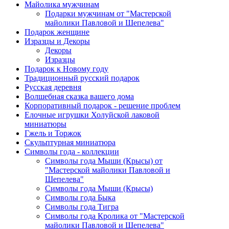
Майолика мужчинам
Подарки мужчинам от "Мастерской
майолики Павловой и Шепелева"
Подарок женщине
Изразцы и Декоры
Декоры
Изразцы
Подарок к Новому году
Традиционный русский подарок
Русская деревня
Волшебная сказка вашего дома
Корпоративный подарок - решение проблем
Елочные игрушки Холуйской лаковой
миниатюры
Гжель и Торжок
Скульптурная миниатюра
Символы года - коллекции
Символы года Мыши (Крысы) от
"Мастерской майолики Павловой и
Шепелева"
Символы года Мыши (Крысы)
Символы года Быка
Символы года Тигра
Символы года Кролика от "Мастерской
майолики Павловой и Шепелева"