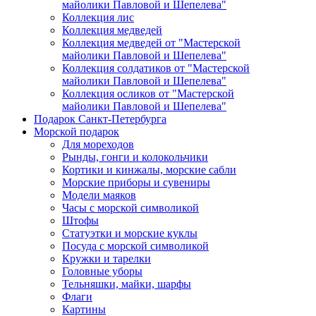
майолики Павловой и Шепелева"
Коллекция лис
Коллекция медведей
Коллекция медведей от "Мастерской
майолики Павловой и Шепелева"
Коллекция солдатиков от "Мастерской
майолики Павловой и Шепелева"
Коллекция осликов от "Мастерской
майолики Павловой и Шепелева"
Подарок Санкт-Петербурга
Морской подарок
Для мореходов
Рынды, гонги и колокольчики
Кортики и кинжалы, морские сабли
Морские приборы и сувениры
Модели маяков
Часы с морской символикой
Штофы
Статуэтки и морские куклы
Посуда с морской символикой
Кружки и тарелки
Головные уборы
Тельняшки, майки, шарфы
Флаги
Картины