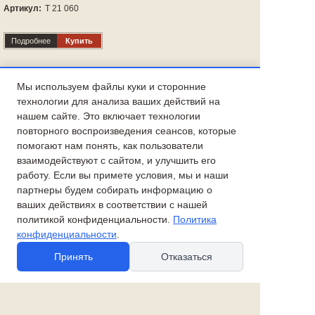
Артикул:
Т 21 060
Подробнее
Купить
Добавить в избранное
Мы используем файлы куки и сторонние
технологии для анализа ваших действий на
Размер 12х9 см
нашем сайте. Это включает технологии
Керамика, изделие с применением авторской деколи
повторного воспроизведения сеансов, которые
Елочная игрушка, новогоднее украшение в индивидуальной
помогают нам понять, как пользователи
упаковке
взаимодействуют с сайтом, и улучшить его
Бабочка большая настенная
работу. Если вы примете условия, мы и наши
партнеры будем собирать информацию о
ваших действиях в соответствии с нашей
политикой конфиденциальности.
Политика
конфиденциальности
.
Принять
Отказаться