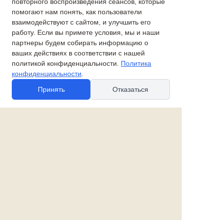
Магнит сердечко "Анютки"
Булочница
повторного воспроизведения сеансов, которые
помогают нам понять, как пользователи
взаимодействуют с сайтом, и улучшить его
2 200 руб.
1 150 руб.
работу. Если вы примете условия, мы и наши
партнеры будем собирать информацию о
Трое на санях
Снежный ком
ваших действиях в соответствии с нашей
политикой конфиденциальности.
Политика
конфиденциальности
.
4 500 руб.
1 100 руб.
Принять
Отказаться
Аленушка
Панно с барышней
2 200 руб.
44 000 руб.
Магнит с цветами
Барышня с веером
1 100 руб.
35 000 руб.
© 2010-2026 spb-podarok.ru
Политика в отношении файлов cookie
Политика в отношении обработки
персональных данных