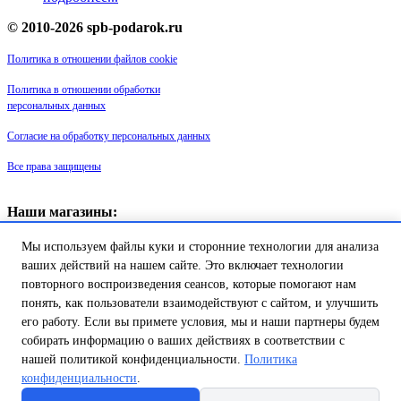
© 2010-2026 spb-podarok.ru
Политика в отношении файлов cookie
Политика в отношении обработки
персональных данных
Согласие на обработку персональных данных
Все права защищены
Наши магазины:
«Галерея майолики» - пр. Обуховской обороны, д. 105
Мы используем файлы куки и сторонние технологии для анализа
ДК им. Крупской, 1 этаж зал «Синий»
Магазин «Сувенир Кронштадта» - г. Кронштадт, ул. Петровская дом
ваших действий на нашем сайте. Это включает технологии
16/2
повторного воспроизведения сеансов, которые помогают нам
понять, как пользователи взаимодействуют с сайтом, и улучшить
Товар успешно добавлен в
его работу. Если вы примете условия, мы и наши партнеры будем
корзину!
собирать информацию о ваших действиях в соответствии с
нашей политикой конфиденциальности.
Политика
конфиденциальности
.
Продолжить покупки
Перейти в корзину