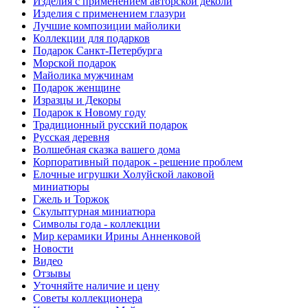
Изделия с применением авторской деколи
Изделия с применением глазури
Лучшие композиции майолики
Коллекции для подарков
Подарок Санкт-Петербурга
Морской подарок
Майолика мужчинам
Подарок женщине
Изразцы и Декоры
Подарок к Новому году
Традиционный русский подарок
Русская деревня
Волшебная сказка вашего дома
Корпоративный подарок - решение проблем
Елочные игрушки Холуйской лаковой
миниатюры
Гжель и Торжок
Скульптурная миниатюра
Символы года - коллекции
Мир керамики Ирины Анненковой
Новости
Видео
Отзывы
Уточняйте наличие и цену
Советы коллекционера