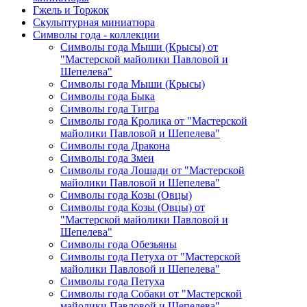
Гжель и Торжок
Скульптурная миниатюра
Символы года - коллекции
Символы года Мыши (Крысы) от
"Мастерской майолики Павловой и
Шепелева"
Символы года Мыши (Крысы)
Символы года Быка
Символы года Тигра
Символы года Кролика от "Мастерской
майолики Павловой и Шепелева"
Символы года Дракона
Символы года Змеи
Символы года Лошади от "Мастерской
майолики Павловой и Шепелева"
Символы года Козы (Овцы)
Символы года Козы (Овцы) от
"Мастерской майолики Павловой и
Шепелева"
Символы года Обезьяны
Символы года Петуха от "Мастерской
майолики Павловой и Шепелева"
Символы года Петуха
Символы года Собаки от "Мастерской
майолики Павловой и Шепелева"