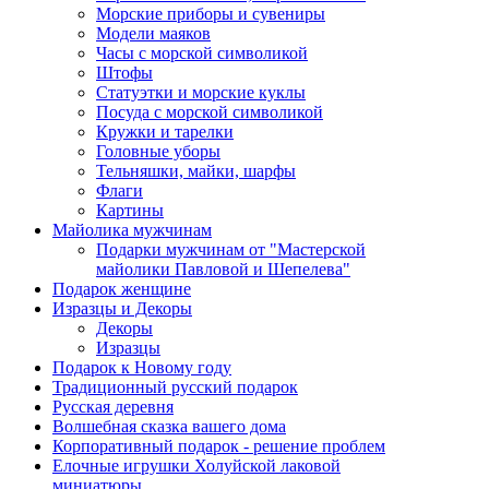
Морские приборы и сувениры
Модели маяков
Часы с морской символикой
Штофы
Статуэтки и морские куклы
Посуда с морской символикой
Кружки и тарелки
Головные уборы
Тельняшки, майки, шарфы
Флаги
Картины
Майолика мужчинам
Подарки мужчинам от "Мастерской
майолики Павловой и Шепелева"
Подарок женщине
Изразцы и Декоры
Декоры
Изразцы
Подарок к Новому году
Традиционный русский подарок
Русская деревня
Волшебная сказка вашего дома
Корпоративный подарок - решение проблем
Елочные игрушки Холуйской лаковой
миниатюры