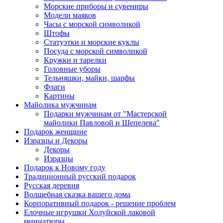
Морские приборы и сувениры
Модели маяков
Часы с морской символикой
Штофы
Статуэтки и морские куклы
Посуда с морской символикой
Кружки и тарелки
Головные уборы
Тельняшки, майки, шарфы
Флаги
Картины
Майолика мужчинам
Подарки мужчинам от "Мастерской
майолики Павловой и Шепелева"
Подарок женщине
Изразцы и Декоры
Декоры
Изразцы
Подарок к Новому году
Традиционный русский подарок
Русская деревня
Волшебная сказка вашего дома
Корпоративный подарок - решение проблем
Елочные игрушки Холуйской лаковой
миниатюры