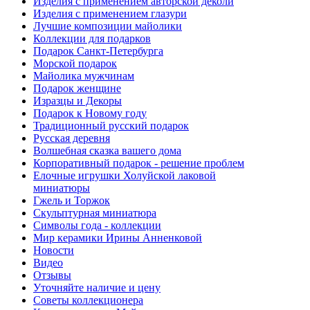
Изделия с применением авторской деколи
Изделия с применением глазури
Лучшие композиции майолики
Коллекции для подарков
Подарок Санкт-Петербурга
Морской подарок
Майолика мужчинам
Подарок женщине
Изразцы и Декоры
Подарок к Новому году
Традиционный русский подарок
Русская деревня
Волшебная сказка вашего дома
Корпоративный подарок - решение проблем
Елочные игрушки Холуйской лаковой
миниатюры
Гжель и Торжок
Скульптурная миниатюра
Символы года - коллекции
Мир керамики Ирины Анненковой
Новости
Видео
Отзывы
Уточняйте наличие и цену
Советы коллекционера