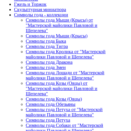
Гжель и Торжок
Скульптурная миниатюра
Символы года - коллекции
Символы года Мыши (Крысы) от
"Мастерской майолики Павловой и
Шепелева"
Символы года Мыши (Крысы)
Символы года Быка
Символы года Тигра
Символы года Кролика от "Мастерской
майолики Павловой и Шепелева"
Символы года Дракона
Символы года Змеи
Символы года Лошади от "Мастерской
майолики Павловой и Шепелева"
Символы года Козы (Овцы) от
"Мастерской майолики Павловой и
Шепелева"
Символы года Козы (Овцы)
Символы года Обезьяны
Символы года Петуха от "Мастерской
майолики Павловой и Шепелева"
Символы года Петуха
Символы года Собаки от "Мастерской
майолики Павловой и Шепелева"