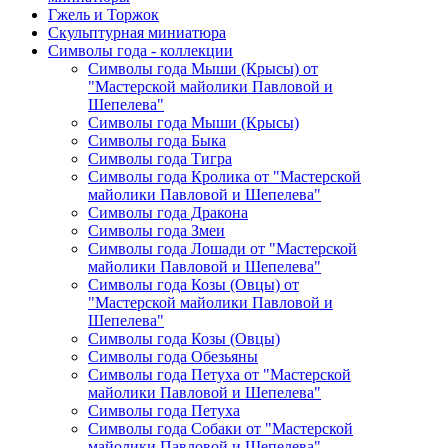
Гжель и Торжок
Скульптурная миниатюра
Символы года - коллекции
Символы года Мыши (Крысы) от
"Мастерской майолики Павловой и
Шепелева"
Символы года Мыши (Крысы)
Символы года Быка
Символы года Тигра
Символы года Кролика от "Мастерской
майолики Павловой и Шепелева"
Символы года Дракона
Символы года Змеи
Символы года Лошади от "Мастерской
майолики Павловой и Шепелева"
Символы года Козы (Овцы) от
"Мастерской майолики Павловой и
Шепелева"
Символы года Козы (Овцы)
Символы года Обезьяны
Символы года Петуха от "Мастерской
майолики Павловой и Шепелева"
Символы года Петуха
Символы года Собаки от "Мастерской
майолики Павловой и Шепелева"