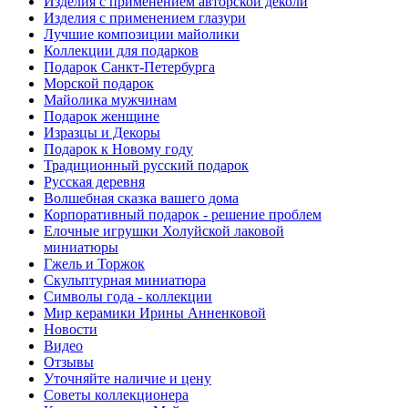
Изделия с применением авторской деколи
Изделия с применением глазури
Лучшие композиции майолики
Коллекции для подарков
Подарок Санкт-Петербурга
Морской подарок
Майолика мужчинам
Подарок женщине
Изразцы и Декоры
Подарок к Новому году
Традиционный русский подарок
Русская деревня
Волшебная сказка вашего дома
Корпоративный подарок - решение проблем
Елочные игрушки Холуйской лаковой
миниатюры
Гжель и Торжок
Скульптурная миниатюра
Символы года - коллекции
Мир керамики Ирины Анненковой
Новости
Видео
Отзывы
Уточняйте наличие и цену
Советы коллекционера