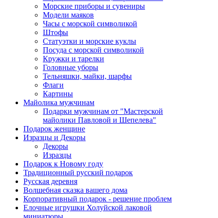
Морские приборы и сувениры
Модели маяков
Часы с морской символикой
Штофы
Статуэтки и морские куклы
Посуда с морской символикой
Кружки и тарелки
Головные уборы
Тельняшки, майки, шарфы
Флаги
Картины
Майолика мужчинам
Подарки мужчинам от "Мастерской
майолики Павловой и Шепелева"
Подарок женщине
Изразцы и Декоры
Декоры
Изразцы
Подарок к Новому году
Традиционный русский подарок
Русская деревня
Волшебная сказка вашего дома
Корпоративный подарок - решение проблем
Елочные игрушки Холуйской лаковой
миниатюры