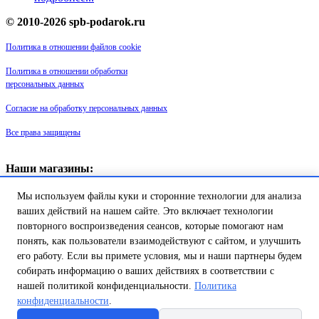
© 2010-2026 spb-podarok.ru
Политика в отношении файлов cookie
Политика в отношении обработки
персональных данных
Согласие на обработку персональных данных
Все права защищены
Наши магазины:
«Галерея майолики» - пр. Обуховской обороны, д. 105
Мы используем файлы куки и сторонние технологии для анализа
ДК им. Крупской, 1 этаж зал «Синий»
Магазин «Сувенир Кронштадта» - г. Кронштадт, ул. Петровская дом
ваших действий на нашем сайте. Это включает технологии
16/2
повторного воспроизведения сеансов, которые помогают нам
понять, как пользователи взаимодействуют с сайтом, и улучшить
Товар успешно добавлен в
его работу. Если вы примете условия, мы и наши партнеры будем
корзину!
собирать информацию о ваших действиях в соответствии с
нашей политикой конфиденциальности.
Политика
конфиденциальности
.
Продолжить покупки
Перейти в корзину