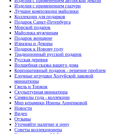
Изделия с применением авторской деколи
Изделия с применением глазури
Лучшие композиции майолики
Коллекции для подарков
Подарок Санкт-Петербурга
Морской подарок
Майолика мужчинам
Подарок женщине
Изразцы и Декоры
Подарок к Новому году
Традиционный русский подарок
Русская деревня
Волшебная сказка вашего дома
Корпоративный подарок - решение проблем
Елочные игрушки Холуйской лаковой
миниатюры
Гжель и Торжок
Скульптурная миниатюра
Символы года - коллекции
Мир керамики Ирины Анненковой
Новости
Видео
Отзывы
Уточняйте наличие и цену
Советы коллекционера