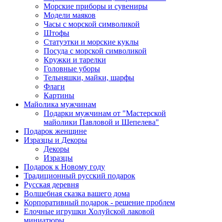
Морские приборы и сувениры
Модели маяков
Часы с морской символикой
Штофы
Статуэтки и морские куклы
Посуда с морской символикой
Кружки и тарелки
Головные уборы
Тельняшки, майки, шарфы
Флаги
Картины
Майолика мужчинам
Подарки мужчинам от "Мастерской
майолики Павловой и Шепелева"
Подарок женщине
Изразцы и Декоры
Декоры
Изразцы
Подарок к Новому году
Традиционный русский подарок
Русская деревня
Волшебная сказка вашего дома
Корпоративный подарок - решение проблем
Елочные игрушки Холуйской лаковой
миниатюры