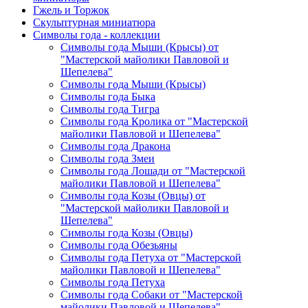
Гжель и Торжок
Скульптурная миниатюра
Символы года - коллекции
Символы года Мыши (Крысы) от
"Мастерской майолики Павловой и
Шепелева"
Символы года Мыши (Крысы)
Символы года Быка
Символы года Тигра
Символы года Кролика от "Мастерской
майолики Павловой и Шепелева"
Символы года Дракона
Символы года Змеи
Символы года Лошади от "Мастерской
майолики Павловой и Шепелева"
Символы года Козы (Овцы) от
"Мастерской майолики Павловой и
Шепелева"
Символы года Козы (Овцы)
Символы года Обезьяны
Символы года Петуха от "Мастерской
майолики Павловой и Шепелева"
Символы года Петуха
Символы года Собаки от "Мастерской
майолики Павловой и Шепелева"