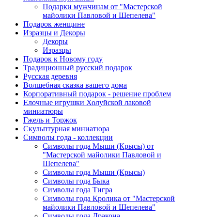
Подарки мужчинам от "Мастерской
майолики Павловой и Шепелева"
Подарок женщине
Изразцы и Декоры
Декоры
Изразцы
Подарок к Новому году
Традиционный русский подарок
Русская деревня
Волшебная сказка вашего дома
Корпоративный подарок - решение проблем
Елочные игрушки Холуйской лаковой
миниатюры
Гжель и Торжок
Скульптурная миниатюра
Символы года - коллекции
Символы года Мыши (Крысы) от
"Мастерской майолики Павловой и
Шепелева"
Символы года Мыши (Крысы)
Символы года Быка
Символы года Тигра
Символы года Кролика от "Мастерской
майолики Павловой и Шепелева"
Символы года Дракона