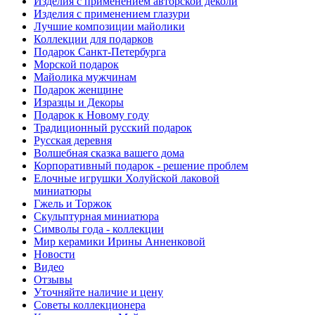
Изделия с применением авторской деколи
Изделия с применением глазури
Лучшие композиции майолики
Коллекции для подарков
Подарок Санкт-Петербурга
Морской подарок
Майолика мужчинам
Подарок женщине
Изразцы и Декоры
Подарок к Новому году
Традиционный русский подарок
Русская деревня
Волшебная сказка вашего дома
Корпоративный подарок - решение проблем
Елочные игрушки Холуйской лаковой
миниатюры
Гжель и Торжок
Скульптурная миниатюра
Символы года - коллекции
Мир керамики Ирины Анненковой
Новости
Видео
Отзывы
Уточняйте наличие и цену
Советы коллекционера