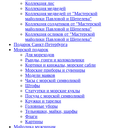
Коллекция лис
Коллекция медведей
Коллекция медведей от "Мастерской
майолики Павловой и Шепелева"
Коллекция солдатиков от "Мастерской
майолики Павловой и Шепелева"
Коллекция осликов от "Мастерской
майолики Павловой и Шепелева"
Подарок Санкт-Петербурга
Морской подарок
Для мореходов
Рынды, гонги и колокольчики
Кортики и кинжалы, морские сабли
Морские приборы и сувениры
Модели маяков
Часы с морской символикой
Штофы
Статуэтки и морские куклы
Посуда с морской символикой
Кружки и тарелки
Головные уборы
Тельняшки, майки, шарфы
Флаги
Картины
Майолика мужчинам