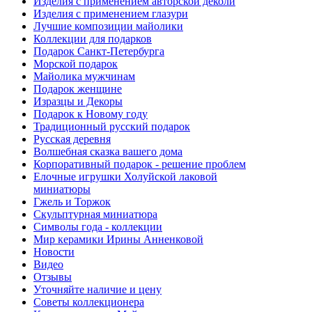
Изделия с применением авторской деколи
Изделия с применением глазури
Лучшие композиции майолики
Коллекции для подарков
Подарок Санкт-Петербурга
Морской подарок
Майолика мужчинам
Подарок женщине
Изразцы и Декоры
Подарок к Новому году
Традиционный русский подарок
Русская деревня
Волшебная сказка вашего дома
Корпоративный подарок - решение проблем
Елочные игрушки Холуйской лаковой
миниатюры
Гжель и Торжок
Скульптурная миниатюра
Символы года - коллекции
Мир керамики Ирины Анненковой
Новости
Видео
Отзывы
Уточняйте наличие и цену
Советы коллекционера