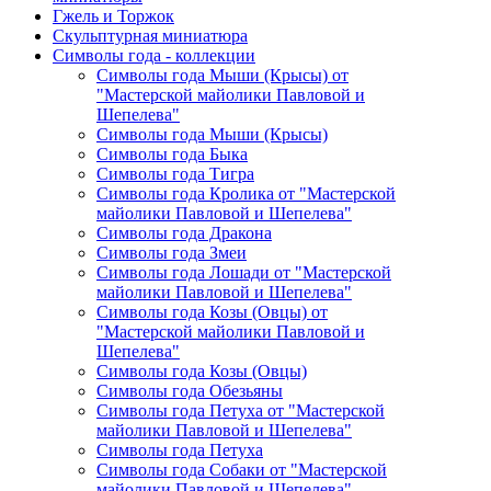
Гжель и Торжок
Скульптурная миниатюра
Символы года - коллекции
Символы года Мыши (Крысы) от
"Мастерской майолики Павловой и
Шепелева"
Символы года Мыши (Крысы)
Символы года Быка
Символы года Тигра
Символы года Кролика от "Мастерской
майолики Павловой и Шепелева"
Символы года Дракона
Символы года Змеи
Символы года Лошади от "Мастерской
майолики Павловой и Шепелева"
Символы года Козы (Овцы) от
"Мастерской майолики Павловой и
Шепелева"
Символы года Козы (Овцы)
Символы года Обезьяны
Символы года Петуха от "Мастерской
майолики Павловой и Шепелева"
Символы года Петуха
Символы года Собаки от "Мастерской
майолики Павловой и Шепелева"