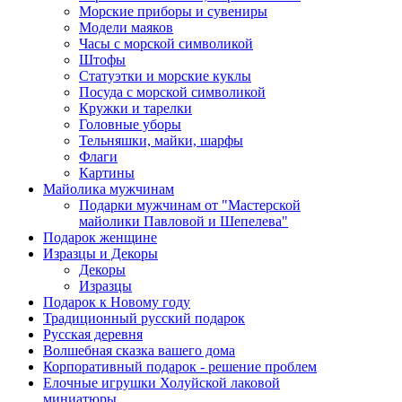
Морские приборы и сувениры
Модели маяков
Часы с морской символикой
Штофы
Статуэтки и морские куклы
Посуда с морской символикой
Кружки и тарелки
Головные уборы
Тельняшки, майки, шарфы
Флаги
Картины
Майолика мужчинам
Подарки мужчинам от "Мастерской
майолики Павловой и Шепелева"
Подарок женщине
Изразцы и Декоры
Декоры
Изразцы
Подарок к Новому году
Традиционный русский подарок
Русская деревня
Волшебная сказка вашего дома
Корпоративный подарок - решение проблем
Елочные игрушки Холуйской лаковой
миниатюры