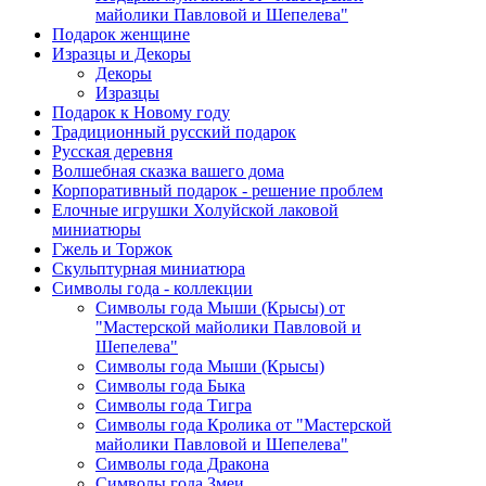
майолики Павловой и Шепелева"
Подарок женщине
Изразцы и Декоры
Декоры
Изразцы
Подарок к Новому году
Традиционный русский подарок
Русская деревня
Волшебная сказка вашего дома
Корпоративный подарок - решение проблем
Елочные игрушки Холуйской лаковой
миниатюры
Гжель и Торжок
Скульптурная миниатюра
Символы года - коллекции
Символы года Мыши (Крысы) от
"Мастерской майолики Павловой и
Шепелева"
Символы года Мыши (Крысы)
Символы года Быка
Символы года Тигра
Символы года Кролика от "Мастерской
майолики Павловой и Шепелева"
Символы года Дракона
Символы года Змеи