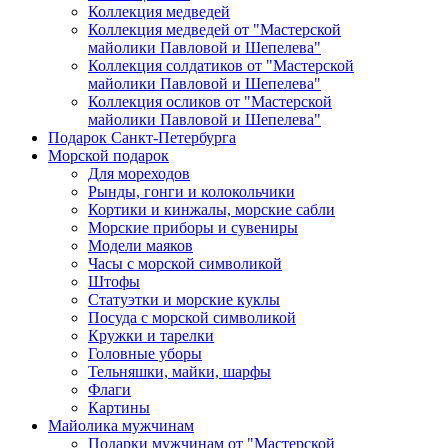
Коллекция медведей
Коллекция медведей от "Мастерской
майолики Павловой и Шепелева"
Коллекция солдатиков от "Мастерской
майолики Павловой и Шепелева"
Коллекция осликов от "Мастерской
майолики Павловой и Шепелева"
Подарок Санкт-Петербурга
Морской подарок
Для мореходов
Рынды, гонги и колокольчики
Кортики и кинжалы, морские сабли
Морские приборы и сувениры
Модели маяков
Часы с морской символикой
Штофы
Статуэтки и морские куклы
Посуда с морской символикой
Кружки и тарелки
Головные уборы
Тельняшки, майки, шарфы
Флаги
Картины
Майолика мужчинам
Подарки мужчинам от "Мастерской