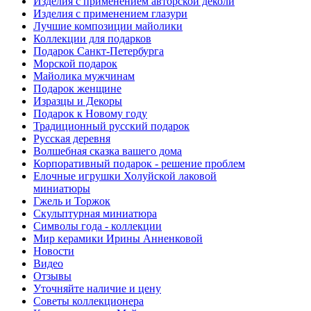
Изделия с применением авторской деколи
Изделия с применением глазури
Лучшие композиции майолики
Коллекции для подарков
Подарок Санкт-Петербурга
Морской подарок
Майолика мужчинам
Подарок женщине
Изразцы и Декоры
Подарок к Новому году
Традиционный русский подарок
Русская деревня
Волшебная сказка вашего дома
Корпоративный подарок - решение проблем
Елочные игрушки Холуйской лаковой
миниатюры
Гжель и Торжок
Скульптурная миниатюра
Символы года - коллекции
Мир керамики Ирины Анненковой
Новости
Видео
Отзывы
Уточняйте наличие и цену
Советы коллекционера