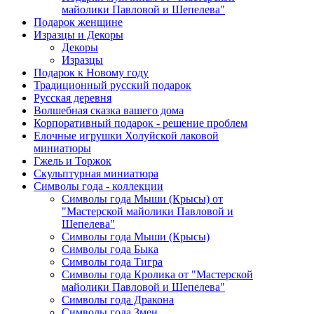
майолики Павловой и Шепелева"
Подарок женщине
Изразцы и Декоры
Декоры
Изразцы
Подарок к Новому году
Традиционный русский подарок
Русская деревня
Волшебная сказка вашего дома
Корпоративный подарок - решение проблем
Елочные игрушки Холуйской лаковой
миниатюры
Гжель и Торжок
Скульптурная миниатюра
Символы года - коллекции
Символы года Мыши (Крысы) от
"Мастерской майолики Павловой и
Шепелева"
Символы года Мыши (Крысы)
Символы года Быка
Символы года Тигра
Символы года Кролика от "Мастерской
майолики Павловой и Шепелева"
Символы года Дракона
Символы года Змеи