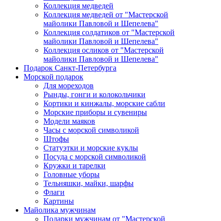
Коллекция медведей
Коллекция медведей от "Мастерской
майолики Павловой и Шепелева"
Коллекция солдатиков от "Мастерской
майолики Павловой и Шепелева"
Коллекция осликов от "Мастерской
майолики Павловой и Шепелева"
Подарок Санкт-Петербурга
Морской подарок
Для мореходов
Рынды, гонги и колокольчики
Кортики и кинжалы, морские сабли
Морские приборы и сувениры
Модели маяков
Часы с морской символикой
Штофы
Статуэтки и морские куклы
Посуда с морской символикой
Кружки и тарелки
Головные уборы
Тельняшки, майки, шарфы
Флаги
Картины
Майолика мужчинам
Подарки мужчинам от "Мастерской