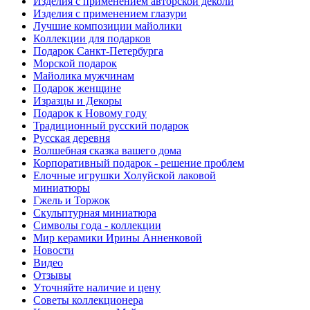
Изделия с применением авторской деколи
Изделия с применением глазури
Лучшие композиции майолики
Коллекции для подарков
Подарок Санкт-Петербурга
Морской подарок
Майолика мужчинам
Подарок женщине
Изразцы и Декоры
Подарок к Новому году
Традиционный русский подарок
Русская деревня
Волшебная сказка вашего дома
Корпоративный подарок - решение проблем
Елочные игрушки Холуйской лаковой
миниатюры
Гжель и Торжок
Скульптурная миниатюра
Символы года - коллекции
Мир керамики Ирины Анненковой
Новости
Видео
Отзывы
Уточняйте наличие и цену
Советы коллекционера