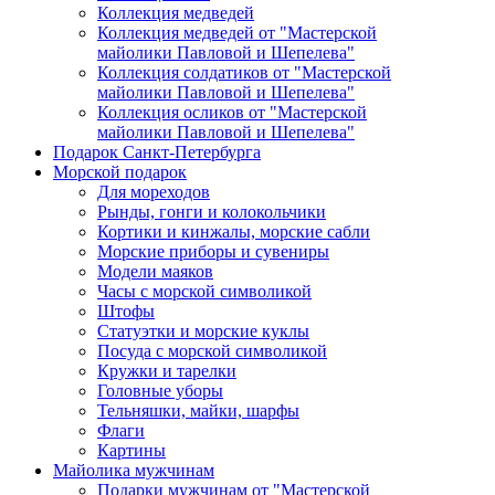
Коллекция медведей
Коллекция медведей от "Мастерской
майолики Павловой и Шепелева"
Коллекция солдатиков от "Мастерской
майолики Павловой и Шепелева"
Коллекция осликов от "Мастерской
майолики Павловой и Шепелева"
Подарок Санкт-Петербурга
Морской подарок
Для мореходов
Рынды, гонги и колокольчики
Кортики и кинжалы, морские сабли
Морские приборы и сувениры
Модели маяков
Часы с морской символикой
Штофы
Статуэтки и морские куклы
Посуда с морской символикой
Кружки и тарелки
Головные уборы
Тельняшки, майки, шарфы
Флаги
Картины
Майолика мужчинам
Подарки мужчинам от "Мастерской