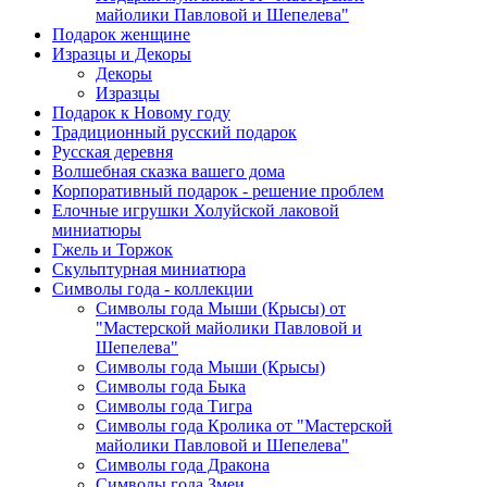
майолики Павловой и Шепелева"
Подарок женщине
Изразцы и Декоры
Декоры
Изразцы
Подарок к Новому году
Традиционный русский подарок
Русская деревня
Волшебная сказка вашего дома
Корпоративный подарок - решение проблем
Елочные игрушки Холуйской лаковой
миниатюры
Гжель и Торжок
Скульптурная миниатюра
Символы года - коллекции
Символы года Мыши (Крысы) от
"Мастерской майолики Павловой и
Шепелева"
Символы года Мыши (Крысы)
Символы года Быка
Символы года Тигра
Символы года Кролика от "Мастерской
майолики Павловой и Шепелева"
Символы года Дракона
Символы года Змеи