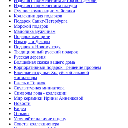
Изделия с применением авторской деколи
Изделия с применением глазури
Лучшие композиции майолики
Коллекции для подарков
Подарок Санкт-Петербурга
Морской подарок
Майолика мужчинам
Подарок женщине
Изразцы и Декоры
Подарок к Новому году
Традиционный русский подарок
Русская деревня
Волшебная сказка вашего дома
Корпоративный подарок - решение проблем
Елочные игрушки Холуйской лаковой
миниатюры
Гжель и Торжок
Скульптурная миниатюра
Символы года - коллекции
Мир керамики Ирины Анненковой
Новости
Видео
Отзывы
Уточняйте наличие и цену
Советы коллекционера