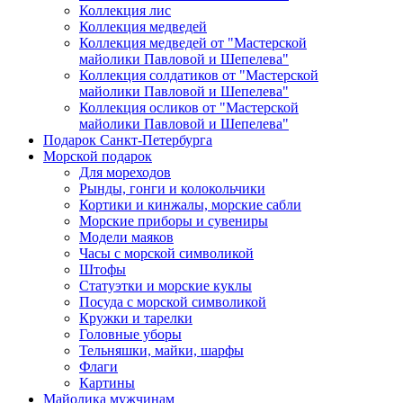
Коллекция лис
Коллекция медведей
Коллекция медведей от "Мастерской
майолики Павловой и Шепелева"
Коллекция солдатиков от "Мастерской
майолики Павловой и Шепелева"
Коллекция осликов от "Мастерской
майолики Павловой и Шепелева"
Подарок Санкт-Петербурга
Морской подарок
Для мореходов
Рынды, гонги и колокольчики
Кортики и кинжалы, морские сабли
Морские приборы и сувениры
Модели маяков
Часы с морской символикой
Штофы
Статуэтки и морские куклы
Посуда с морской символикой
Кружки и тарелки
Головные уборы
Тельняшки, майки, шарфы
Флаги
Картины
Майолика мужчинам