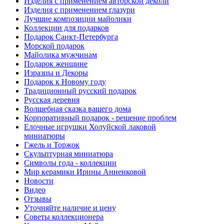
Изделия с применением авторской деколи
Изделия с применением глазури
Лучшие композиции майолики
Коллекции для подарков
Подарок Санкт-Петербурга
Морской подарок
Майолика мужчинам
Подарок женщине
Изразцы и Декоры
Подарок к Новому году
Традиционный русский подарок
Русская деревня
Волшебная сказка вашего дома
Корпоративный подарок - решение проблем
Елочные игрушки Холуйской лаковой
миниатюры
Гжель и Торжок
Скульптурная миниатюра
Символы года - коллекции
Мир керамики Ирины Анненковой
Новости
Видео
Отзывы
Уточняйте наличие и цену
Советы коллекционера