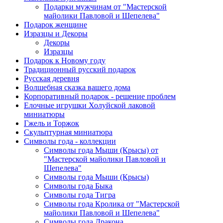
Подарки мужчинам от "Мастерской
майолики Павловой и Шепелева"
Подарок женщине
Изразцы и Декоры
Декоры
Изразцы
Подарок к Новому году
Традиционный русский подарок
Русская деревня
Волшебная сказка вашего дома
Корпоративный подарок - решение проблем
Елочные игрушки Холуйской лаковой
миниатюры
Гжель и Торжок
Скульптурная миниатюра
Символы года - коллекции
Символы года Мыши (Крысы) от
"Мастерской майолики Павловой и
Шепелева"
Символы года Мыши (Крысы)
Символы года Быка
Символы года Тигра
Символы года Кролика от "Мастерской
майолики Павловой и Шепелева"
Символы года Дракона