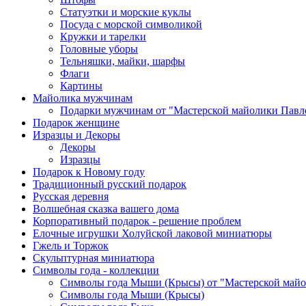
Статуэтки и морские куклы
Посуда с морской символикой
Кружки и тарелки
Головные уборы
Тельняшки, майки, шарфы
Флаги
Картины
Майолика мужчинам
Подарки мужчинам от "Мастерской майолики Павл
Подарок женщине
Изразцы и Декоры
Декоры
Изразцы
Подарок к Новому году
Традиционный русский подарок
Русская деревня
Волшебная сказка вашего дома
Корпоративный подарок - решение проблем
Елочные игрушки Холуйской лаковой миниатюры
Гжель и Торжок
Скульптурная миниатюра
Символы года - коллекции
Символы года Мыши (Крысы) от "Мастерской майо
Символы года Мыши (Крысы)