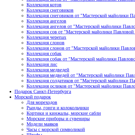
Коллекция котов
Коллекция снеговиков
Коллекция снеговиков от "Мастерской майолики П
Коллекция ангелов
Коллекция ангелов от "Мастерской майолики Павл
Коллекция сов от "Мастерской майолики Павловой
Коллекция черепах
Коллекция слонов
Коллекция слонов от "Мастерской майолики Павло
Коллекция собак
Коллекция собак от "Мастерской майолики Павлов
Коллекция лис
Коллекция медведей
Коллекция медведей от "Мастерской майолики Пав
Коллекция солдатиков от "Мастерской майолики П
Коллекция осликов от "Мастерской майолики Павл
Подарок Санкт-Петербурга
Морской подарок
Для мореходов
Рынды, гонги и колокольчики
Кортики и кинжалы, морские сабли
Морские приборы и сувениры
Модели маяков
Часы с морской символикой
Штофы