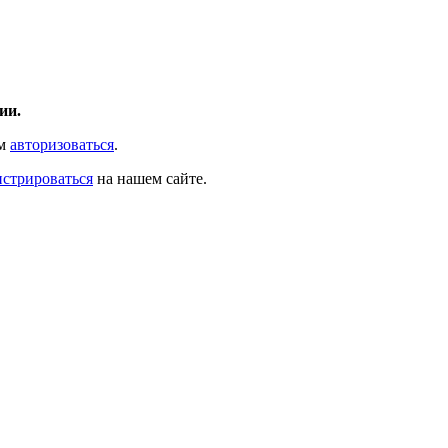
ии.
ам
авторизоваться
.
истрироваться
на нашем сайте.