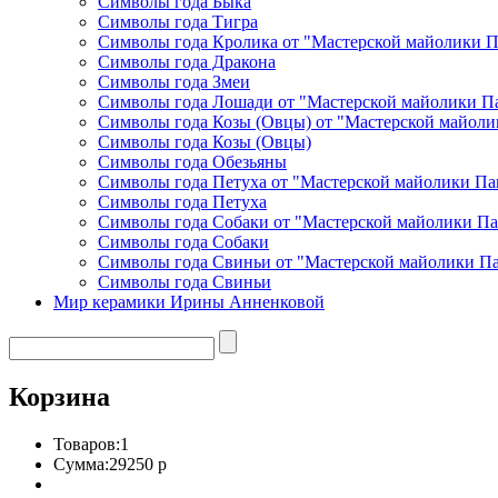
Символы года Быка
Символы года Тигра
Символы года Кролика от "Мастерской майолики 
Символы года Дракона
Символы года Змеи
Символы года Лошади от "Мастерской майолики П
Символы года Козы (Овцы) от "Мастерской майоли
Символы года Козы (Овцы)
Символы года Обезьяны
Символы года Петуха от "Мастерской майолики Па
Символы года Петуха
Символы года Собаки от "Мастерской майолики П
Символы года Собаки
Символы года Свиньи от "Мастерской майолики П
Символы года Свиньи
Мир керамики Ирины Анненковой
Корзина
Товаров:
1
Сумма:
29250 р