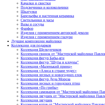
Качалки и свистки
Подсвечники и колокольчики
Шкатулки
Барельефы и настенная керамика
Светильники и часы
Вазы и сосуды
Фарфор
Изделия с применением авторской деколи
Изделия с применением глазури
Лучшие композиции майолики
Коллекции для подарков
Коллекция Щелкунчиков
Коллекция свинок от "Мастерской майолики Павло
Коллекция фигур Бабы-яги
Коллекция фигур "Шуты и клоуны"
Коллекция «Маленький принц»
Коллекция «Алиса в стране чудес»
Коллекция лесных и новогодних елок
Коллекция фигур Деда Мороза
Коллекция лесных и городских птиц
Коллекция «По грибы»
Коллекция самоваров от "Мастерской майолики Па
Коллекция лягушек от "Мастерской майолики Павл
Коллекция лягушек
Коллекция котов от "Мастерской майолики Павлов