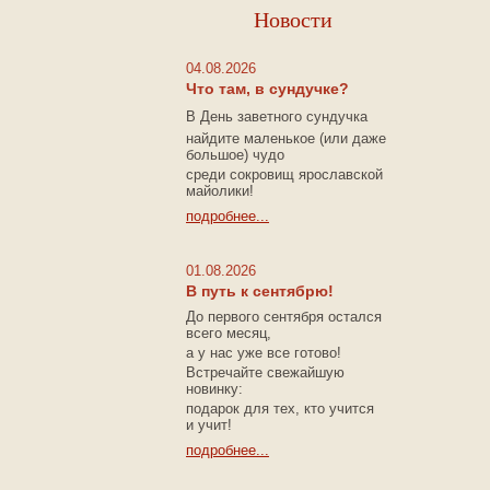
Новости
04.08.2026
Что там, в сундучке?
В
День заветного сундучка
найдите маленькое
(или
даже
большое) чудо
среди сокровищ ярославской
майолики!
подробнее...
01.08.2026
В путь к сентябрю!
До первого сентября остался
всего месяц,
а у нас уже все готово!
Встречайте свежайшую
новинку:
подарок для тех, кто учится
и учит!
подробнее...