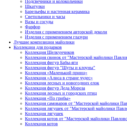
Подсвечники и колокольчики
Шкатулки
Барельефы и настенная керамика
Светильники и часы
Вазы и сосуды
Фарфор
Изделия с применением авторской деколи
Изделия с применением глазури
Лучшие композиции майолики
Коллекции для подарков
Коллекция Щелкунчиков
Коллекция свинок от "Мастерской майолики Павло
Коллекция фигур Бабы-яги
Коллекция фигур "Шуты и клоуны"
Коллекция «Маленький принц»
Коллекция «Алиса в стране чудес»
Коллекция лесных и новогодних елок
Коллекция фигур Деда Мороза
Коллекция лесных и городских птиц
Коллекция «По грибы»
Коллекция самоваров от "Мастерской майолики Па
Коллекция лягушек от "Мастерской майолики Павл
Коллекция лягушек
Коллекция котов от "Мастерской майолики Павлов
Коллекция котов