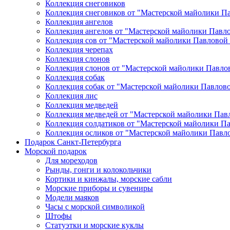
Коллекция снеговиков
Коллекция снеговиков от "Мастерской майолики П
Коллекция ангелов
Коллекция ангелов от "Мастерской майолики Павл
Коллекция сов от "Мастерской майолики Павловой
Коллекция черепах
Коллекция слонов
Коллекция слонов от "Мастерской майолики Павло
Коллекция собак
Коллекция собак от "Мастерской майолики Павлов
Коллекция лис
Коллекция медведей
Коллекция медведей от "Мастерской майолики Пав
Коллекция солдатиков от "Мастерской майолики П
Коллекция осликов от "Мастерской майолики Павл
Подарок Санкт-Петербурга
Морской подарок
Для мореходов
Рынды, гонги и колокольчики
Кортики и кинжалы, морские сабли
Морские приборы и сувениры
Модели маяков
Часы с морской символикой
Штофы
Статуэтки и морские куклы