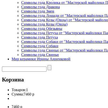
Символы года Кролика от "Мастерской майолики 
Символы года Дракона
Символы года Змеи
Символы года Лошади от "Мастерской майолики П
Символы года Козы (Овцы) от "Мастерской майоли
Символы года Козы (Овцы)
Символы года Обезьяны
Символы года Петуха от "Мастерской майолики Па
Символы года Петуха
Символы года Собаки от "Мастерской майолики П
Символы года Собаки
Символы года Свиньи от "Мастерской майолики П
Символы года Свиньи
Мир керамики Ирины Анненковой
Корзина
Товаров:
1
Сумма:
7460 р
7460 р