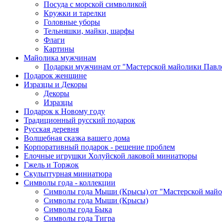
Посуда с морской символикой
Кружки и тарелки
Головные уборы
Тельняшки, майки, шарфы
Флаги
Картины
Майолика мужчинам
Подарки мужчинам от "Мастерской майолики Павл
Подарок женщине
Изразцы и Декоры
Декоры
Изразцы
Подарок к Новому году
Традиционный русский подарок
Русская деревня
Волшебная сказка вашего дома
Корпоративный подарок - решение проблем
Елочные игрушки Холуйской лаковой миниатюры
Гжель и Торжок
Скульптурная миниатюра
Символы года - коллекции
Символы года Мыши (Крысы) от "Мастерской майо
Символы года Мыши (Крысы)
Символы года Быка
Символы года Тигра