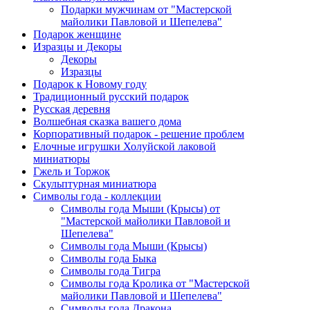
Подарки мужчинам от "Мастерской
майолики Павловой и Шепелева"
Подарок женщине
Изразцы и Декоры
Декоры
Изразцы
Подарок к Новому году
Традиционный русский подарок
Русская деревня
Волшебная сказка вашего дома
Корпоративный подарок - решение проблем
Елочные игрушки Холуйской лаковой
миниатюры
Гжель и Торжок
Скульптурная миниатюра
Символы года - коллекции
Символы года Мыши (Крысы) от
"Мастерской майолики Павловой и
Шепелева"
Символы года Мыши (Крысы)
Символы года Быка
Символы года Тигра
Символы года Кролика от "Мастерской
майолики Павловой и Шепелева"
Символы года Дракона