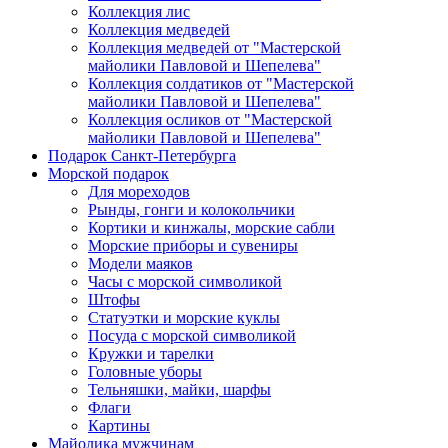
Коллекция лис
Коллекция медведей
Коллекция медведей от "Мастерской
майолики Павловой и Шепелева"
Коллекция солдатиков от "Мастерской
майолики Павловой и Шепелева"
Коллекция осликов от "Мастерской
майолики Павловой и Шепелева"
Подарок Санкт-Петербурга
Морской подарок
Для мореходов
Рынды, гонги и колокольчики
Кортики и кинжалы, морские сабли
Морские приборы и сувениры
Модели маяков
Часы с морской символикой
Штофы
Статуэтки и морские куклы
Посуда с морской символикой
Кружки и тарелки
Головные уборы
Тельняшки, майки, шарфы
Флаги
Картины
Майолика мужчинам