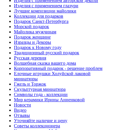
Изделия с применением авторской деколи
Изделия с применением глазури
Лучшие композиции майолики
Коллекции для подарков
Подарок Санкт-Петербурга
Морской подарок
Майолика мужчинам
Подарок женщине
Изразцы и Декоры
Подарок к Новому году
Традиционный русский подарок
Русская деревня
Волшебная сказка вашего дома
Корпоративный подарок - решение проблем
Елочные игрушки Холуйской лаковой
миниатюры
Гжель и Торжок
Скульптурная миниатюра
Символы года - коллекции
Мир керамики Ирины Анненковой
Новости
Видео
Отзывы
Уточняйте наличие и цену
Советы коллекционера